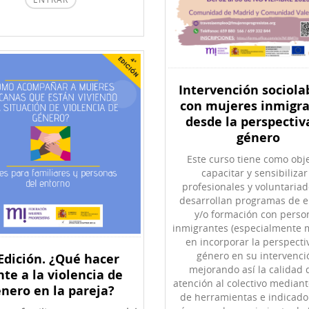
Intervención sociola
con mujeres inmigr
desde la perspectiv
género
Este curso tiene como obje
capacitar y sensibilizar
profesionales y voluntaria
desarrollan programas de 
y/o formación con perso
inmigrantes (especialmente 
en incorporar la perspecti
género en su intervenci
 Edición. ¿Qué hacer
mejorando así la calidad 
nte a la violencia de
atención al colectivo mediant
nero en la pareja?
de herramientas e indicado