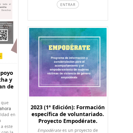
ENTRAR
apoyo
cha y
an de
a que
2023 (1ª Edición): Formación
 ahora
específica de voluntariado.
aldad en
Proyecto Empodérate.
a
 a este
Empodérate
es un proyecto de
 con la