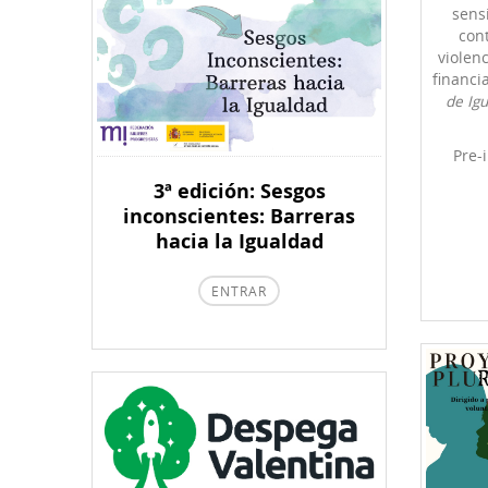
sensi
cont
violen
financi
de Igu
Pre-
3ª edición: Sesgos
inconscientes: Barreras
hacia la Igualdad
ENTRAR