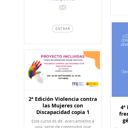
ENTRAR
2ª Edición Violencia contra
las Mujeres con
4ª
Discapacidad copia 1
fre
gé
Este curso es de acercamiento a
una serie de contenidos que