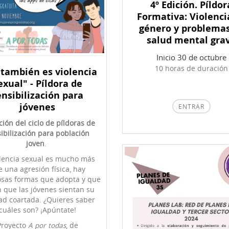
4º Edición. Píldor
Formativa: Violenci
género y problema
salud mental gra
Inicio 30 de octubre
10 horas de duración
 también es violencia
exual" - Píldora de
ensibilización para
jóvenes
ENTRAR
ción del ciclo de píldoras de
ibilización para población
joven
.
olencia sexual es mucho más
 una agresión física, hay
sas formas que adopta y que
 que las jóvenes sientan su
tad coartada. ¿Quieres saber
cuáles son? ¡Apúntate!
Proyecto
A por todas
, de