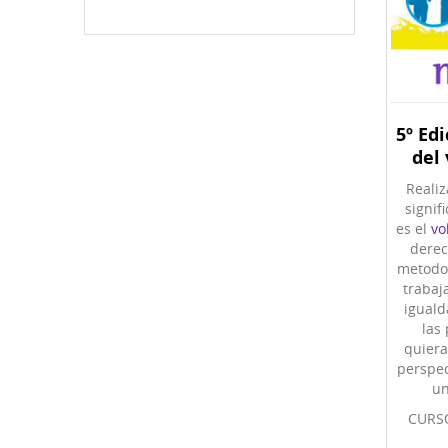
5º Ed
del
Reali
signif
es el
vo
derec
metodol
trabaj
iguald
las
quier
perspec
un
CURS