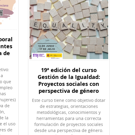
boral
antes
a de
19ª edición del curso
tivo:
 a
Gestión de la Igualdad:
do que
Proyectos sociales con
empleo
perspectiva de género
nas
mujeres)
Este curso tiene como objetivo dotar
va de
de estrategias, orientaciones
ón,
metodológicas, conocimientos y
de la
herramientas para una correcta
e el uso
formulación de proyectos sociales
res de
desde una perspectiva de género.