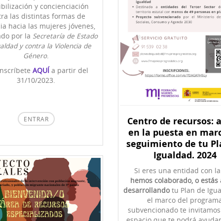
bilización y concienciación
ra las distintas formas de
cia hacia las mujeres jóvenes,
ado por la
Secretaría de Estado
aldad y contra la Violencia de
Género
.
inscríbete
AQUÍ
a partir del
31/10/2023.
ENTRAR
Centro de recursos: 
en la puesta en mar
seguimiento de tu Pl
Igualdad. 2024
Si eres una entidad con l
hemos colaborado, o estás
desarrollando
tu Plan de Igu
el marco del program
subvencionado te invitamos
espacio que te podrá ayudar