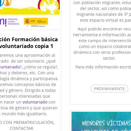
con población migrante, volu
del sector, así como pobl
migrante nacionales de 3º p
este espacio virtual es par
Aquí podrás encontrar rec
herramienta e información a
ición Formación básica
este campo de intervención
 voluntariado copia 1
como un espacio colaborat
dinámico con otros profesion
zaremos una aproximación al
sector.
icado de ser voluntarix: ¿qué
Para más información escri
luntariado
?, ¿cómo se regula?,
hos y deberes, etc. Con una
ogía dinámica y participativa
aremos conceptos básicos de
PRÓXIMAMENTE
ad y género. Dirigido a todas
 personas interesadas que
an hacer un
voluntariado
con
tiva de género y que quieran
 mundo más igualitario.
O CON PREMATRICULACIÓN,
CONTACTAR